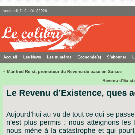
vendredi, 7 of août of 2026
Accueil
Les News
Les numéros
Economie(s)
S’abonner
L
« Manfred Reist, promoteur du Revenu de base en Suisse
Revenu d’Existe
Le Revenu d’Existence, ques a
.
Aujourd’hui
au
vu
de
tout
ce
qui
se
passe
n’est
plus
permis
:
nous
atteignons
les
nous
mène
à
la
catastrophe
et
qui
pourt