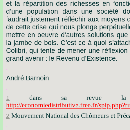
et
la
répartition
des
richesses
en
fonct
d’une
population
dans
une
société
do
faudrait
justement
réfléchir
aux
moyens
de
cette
crise
qui
nous
plonge
perpétuel
mettre
en
oeuvre
d’autres
solutions
que
la
jambe
de
bois.
C’est
ce
à
quoi
s’attac
Colibri,
qui
tente
de
mener
une
réflexion
grand
avenir
:
le
Revenu
d’Existence.
.
André Barnoin
.
dans
sa
revue
la
1
http://economiedistributive.free.fr/spip.php?
Mouvement
National
des
Chômeurs
et
Préc
2
.