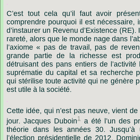
.
C’est
tout
cela
qu’il
faut
avoir
présen
comprendre
pourquoi
il
est
nécessaire,
d’instaurer
un
Revenu
d’Existence
(RE).
I
rareté,
alors
que
le
monde
nage
dans
l’
l’axiome
« pas
de
travail,
pas
de
reven
grande
partie
de
la
richesse
est
prod
détruisant
des
pans
entiers
de
l’activité
suprématie
du
capital
et
sa
recherche
p
qui
stérilise
toute
activité
qui
ne
génère
p
est
utile
à
la
société.
.
Cette
idée,
qui
n’est
pas
neuve,
vient
de
1
jour.
Jacques
Duboin
a
été
l’un
des
p
théorie
dans
les
années
30.
Jusqu’à
l’élection
présidentielle
de
2012,
Domini