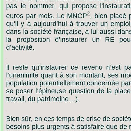
pas
le
nommer,
qui
propose
l’instaurat
2
euros
par
mois.
Le
MNCP
,
bien
placé
qu’il
y
a
aujourd’hui
à
trouver
un
emploi
dans
la
société
française,
a
lui
aussi
dan
la
proposition
d’instaurer
un
RE
pou
d’activité.
.
Il
reste
qu’instaurer
ce
revenu
n’est
p
l’unanimité
quant
à
son
montant,
ses
mod
population
potentiellement
concernée
par
se
poser
l’épineuse
question
de
la
place
travail,
du
patrimoine…).
.
Bien
sûr,
en
ces
temps
de
crise
de
sociét
besoins
plus
urgents
à
satisfaire
que
de