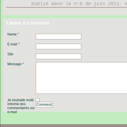
publié dans le n°6 de juin 2011, 
Leave a comment
Name *
E-mail *
Site
Message *
Je souhaite resté
informé des
Comment
commentaires via
e-mail