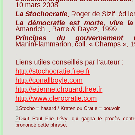
10 mars 2008.
La Stochocratie
, Roger de Sizif, éd le
La démocratie est morte, vive la
Amanrich, , Barre & Dayez, 1999
Principes du gouvernement rep
ManinFlammarion, coll. « Champs », 
.
Liens utiles conseillés par l’auteur :
http://stochocratie.free.fr
http://conallboyle.com
http://etienne.chouard.free.fr
http://www.clerocratie.com
1
Stocho = hasard / Kraten ou Cratie = pouvoir
2
Dixit Paul Elie Lévy, qui gagna le procès cont
prononcé cette phrase.
.