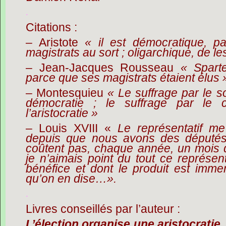
.
Citations :
– Aristote
« il est démocratique, pa
magistrats au sort ; oligarchique, de les
– Jean-Jacques Rousseau
« Sparte
parce que ses magistrats étaient élus 
– Montesquieu
« Le suffrage par le so
démocratie ; le suffrage par le 
l’aristocratie »
– Louis XVIII «
Le représentatif me
depuis que nous avons des député
coûtent pas, chaque année, un moi
je n’aimais point du tout ce représenta
bénéfice et dont le produit est imme
qu’on en dise…».
.
Livres conseillés par l’auteur :
L’élection organise une aristocratie
,