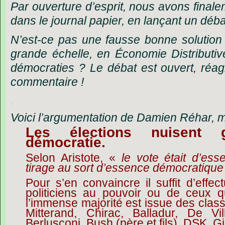
Par ouverture d’esprit, nous avons finale
dans le journal papier, en lançant un débat 
N’est-ce pas une fausse bonne solutio
grande échelle, en Économie Distributi
démocraties ? Le débat est ouvert, réa
commentaire !
.
Voici l’argumentation de Damien Réhar, mil
Les élections nuisent
démocratie.
Selon Aristote, «
le vote était d’ess
tirage au sort d’essence démocratique
Pour s’en convaincre il suffit d’effe
politiciens au pouvoir ou de ceux qu
l’immense majorité est issue des clas
Mitterand, Chirac, Balladur, De Vill
Berlusconi, Bush (père et fils), DSK, 