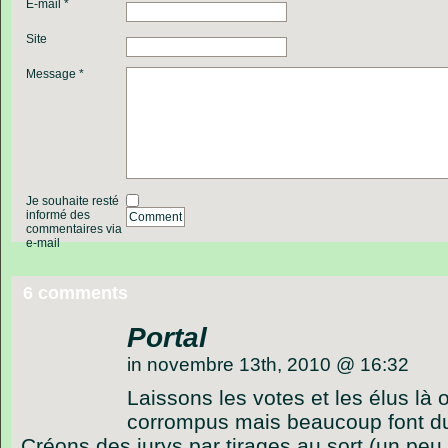
E-mail *
Site
Message *
Je souhaite resté
informé des
Comment
commentaires via
e-mail
6 comments
Portal
in novembre 13th, 2010 @ 16:32
Laissons les votes et les élus là o
corrompus mais beaucoup font du 
Créons des jurys par tirages au sort (un pe