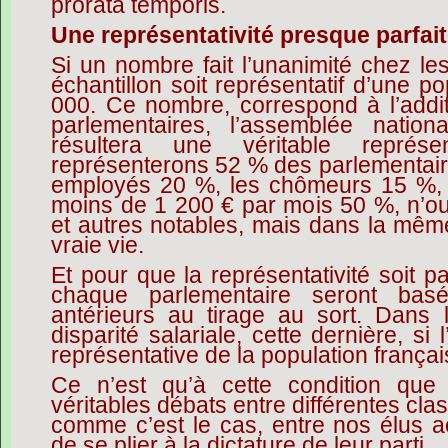
prorata temporis.
Une représentativité presque parfai
Si un nombre fait l’unanimité chez les
échantillon soit représentatif d’une po
000. Ce nombre, correspond à l’add
parlementaires, l’assemblée nation
résultera une véritable représe
représenterons 52 % des parlementaire
employés 20 %, les chômeurs 15 %, l
moins de 1 200 € par mois 50 %, n’ou
et autres notables, mais dans la mêm
vraie vie.
Et pour que la représentativité soit pa
chaque parlementaire seront basé
antérieurs au tirage au sort. Dans l
disparité salariale, cette dernière, s
représentative de la population français
Ce n’est qu’à cette condition que 
véritables débats entre différentes cla
comme c’est le cas, entre nos élus ac
de se plier à la dictature de leur parti.