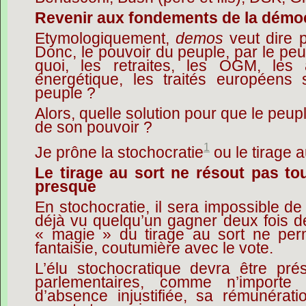
Revenir aux fondements de la démoc
Etymologiquement,
demos
veut dire 
Donc, le pouvoir du peuple, par le peu
quoi, les retraites, les OGM, les a
énergétique, les traités européens s
peuple ?
Alors, quelle solution pour que le peup
de son pouvoir ?
1
Je prône la stochocratie
ou le tirage a
Le tirage au sort ne résout pas to
presque
En stochocratie, il sera impossible d
déjà vu quelqu’un gagner deux fois de
« magie » du tirage au sort ne per
fantaisie, coutumière avec le vote.
L’élu stochocratique devra être pr
parlementaires, comme n’importe
d’absence injustifiée, sa rémunéra