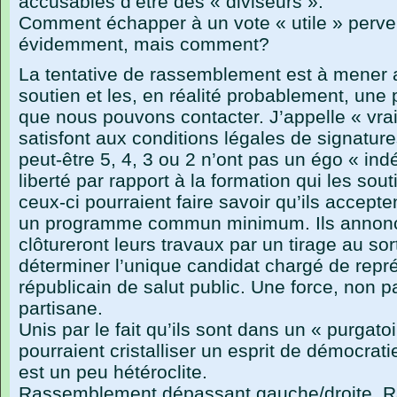
accusables d’être des « diviseurs ».
Comment échapper à un vote « utile » perve
évidemment, mais comment?
La tentative de rassemblement est à mener 
soutien et les, en réalité probablement, une 
que nous pouvons contacter. J’appelle « vra
satisfont aux conditions légales de signature
peut-être 5, 4, 3 ou 2 n’ont pas un égo « ind
liberté par rapport à la formation qui les sou
ceux-ci pourraient faire savoir qu’ils accept
un programme commun minimum. Ils annoncer
clôtureront leurs travaux par un tirage au so
déterminer l’unique candidat chargé de repré
républicain de salut public. Une force, non pa
partisane.
Unis par le fait qu’ils sont dans un « purgato
pourraient cristalliser un esprit de démocrat
est un peu hétéroclite.
Rassemblement dépassant gauche/droite. 