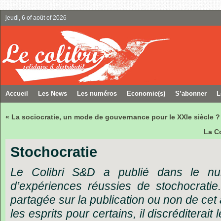
jeudi, 6 of août of 2026
Accueil
Les News
Les numéros
Economie(s)
S’abonner
L
« La sociocratie, un mode de gouvernance pour le XXIe siècle ?
La C
Stochocratie
Le Colibri S&D a publié dans le n
d’expériences réussies de stochocratie.
partagée sur la publication ou non de cet art
les esprits pour certains, il discréditerait 