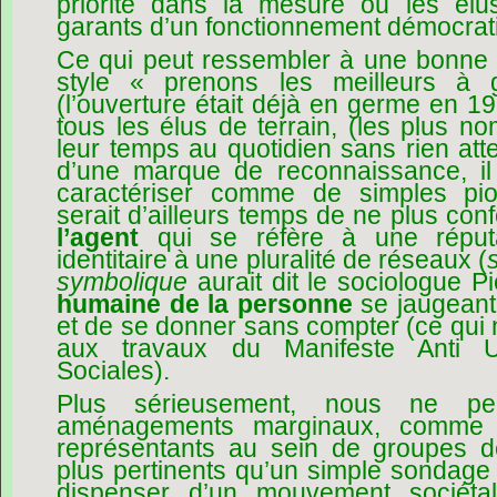
priorité dans la mesure où les élus
garants d’un fonctionnement démocrat
Ce qui peut ressembler à une bonne 
style « prenons les meilleurs à 
(l’ouverture était déjà en germe en 19
tous les élus de terrain, (les plus n
leur temps au quotidien sans rien att
d’une marque de reconnaissance, il
caractériser comme de simples pion
serait d’ailleurs temps de ne plus co
l’agent
qui se réfère à une réputa
identitaire à une pluralité de réseaux (
symbolique
aurait dit le sociologue P
humaine de la personne
se jaugeant
et de se donner sans compter (ce qu
aux travaux du Manifeste Anti Ut
Sociales).
Plus sérieusement, nous ne p
aménagements marginaux, comme l
représentants au sein de groupes d
plus pertinents qu’un simple sondage 
dispenser d’un mouvement sociétal