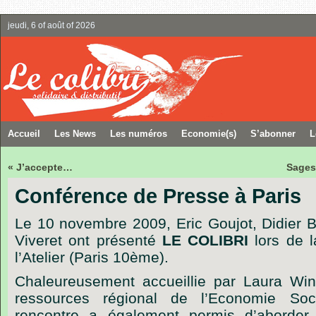
jeudi, 6 of août of 2026
Accueil
Les News
Les numéros
Economie(s)
S’abonner
L
« J’accepte…
Sages
Conférence de Presse à Paris
Le 10 novembre 2009, Eric Goujot, Didier Bé
Viveret ont présenté
LE COLIBRI
lors de l
l’Atelier (Paris 10ème).
Chaleureusement accueillie par Laura Win
ressources régional de l’Economie Soci
rencontre a également permis d’aborder