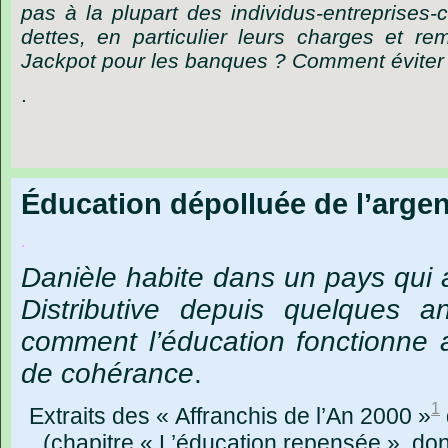
pas à la plupart des individus-entreprises-c
dettes, en particulier leurs charges et r
Jackpot pour les banques ? Comment éviter la
.
Éducation dépolluée de l’argen
.
Danièle
habite
dans
un
pays
qui
Distributive
depuis
quelques
a
comment
l’éducation
fonctionne
de
cohérance
.
1
Extraits
des
« Affranchis
de
l’An
2000 »
(c
hapitre
« L’éducation
repensée »,
don