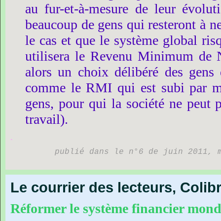
au
fur-et-à-mesure
de
leur
évolut
beaucoup
de
gens
qui
resteront
à
n
le
cas
et
que
le
système
global
ris
utilisera
le
Revenu
Minimum
de
alors
un
choix
délibéré
des
gens
comme
le
RMI
qui
est
subi
par
m
gens,
pour
qui
la
société
ne
peut
travail).
.
publié dans le n°6 de juin 2011, 
Le courrier des lecteurs, Colib
Réformer
le
système
financier
mond