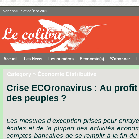
vendredi, 7 of août of 2026
Accueil
Les News
Les numéros
Economie(s)
S’abonner
L
Category » Économie Distributive
Crise ECOronavirus : Au profi
des peuples ?
.
Les mesures d’exception prises pour enrayer
écoles et de la plupart des activités écon
comptes bancaires de se remplir à la fin du