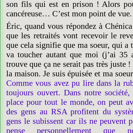
son
fils
qui
est
en
prison !
Alors
po
cancéreuse…
C’est
mon
point
de
vue.
Éric,
quand
vous
répondez
à
Chénica
que
les
retraités
vont
recevoir
le
rev
que
cela
signifie
que
ma
soeur,
qui
a
va
toucher
autant
que
moi
(j’ai
35
trouve
que
ça
ne
serait
pas
très
juste !
la
maison.
Je
suis
épuisée
et
ma
soeur
Comme
vous
avez
pu
lire
dans
la
ru
toujours
ouvert.
Dans
notre
société,
place
pour
tout
le
monde,
on
peut
a
des
gens
au
RSA
profitent
du
systè
gens
le
subissent
car
ils
ne
peuvent
p
pense
personnellement
que
n