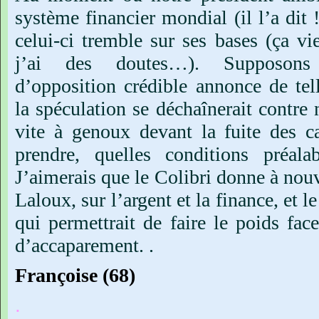
système
financier
mondial
(il
l’a
dit
celui-ci
tremble
sur
ses
bases
(ça
vi
j’ai
des
doutes…).
Supposons
d’opposition
crédible
annonce
de
tel
la
spéculation
se
déchaînerait
contre
vite
à
genoux
devant
la
fuite
des
c
prendre,
quelles
conditions
préala
J’aimerais
que
le
Colibri
donne
à
nou
Laloux,
sur
l’argent
et
la
finance,
et
le
qui
permettrait
de
faire
le
poids
fac
d’accaparement.
.
Françoise
(68)
.