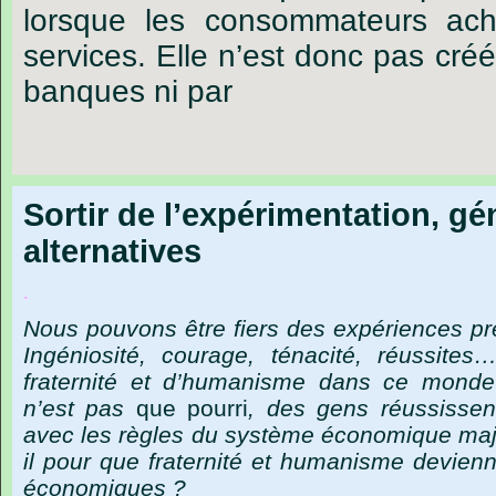
lorsque les consommateurs ach
services. Elle n’est donc pas cré
banques ni par
Sortir de l’expérimentation, gé
alternatives
.
Nous
pouvons
être
fiers
des
expériences
pr
Ingéniosité,
courage,
ténacité,
réussites
fraternité
et
d’humanisme
dans
ce
monde
n’est
pas
que
pourri
,
des
gens
réussissen
avec
les
règles
du
système
économique
maj
il
pour
que
fraternité
et
humanisme
devienn
économiques ?