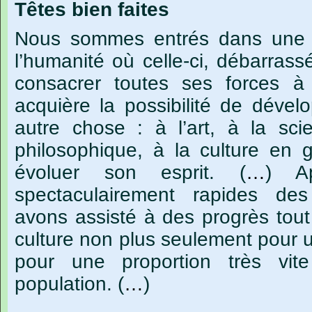
Têtes
bien
faites
Nous
sommes
entrés
dans
une
l’humanité
où
celle-ci,
débarrass
consacrer
toutes
ses
forces
à
acquière
la
possibilité
de
dévelo
autre
chose :
à
l’art,
à
la
sci
philosophique,
à
la
culture
en
g
évoluer
son
esprit.
(
…
)
A
spectaculairement
rapides
des
avons
assisté
à
des
progrès
tout
culture
non
plus
seulement
pour
pour
une
proportion
très
vite
population.
(
…
)