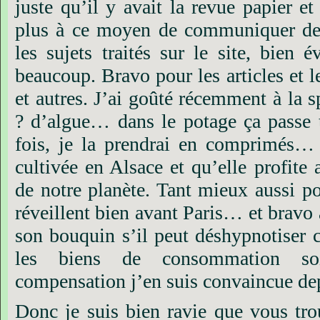
juste
qu’il
y
avait
la
revue
papier
et
plus
à
ce
moyen
de
communiquer
d
les
sujets
traités
sur
le
site,
bien
é
beaucoup.
Bravo
pour
les
articles
et
l
et
autres.
J’ai
goûté
récemment
à
la
s
?
d’algue…
dans
le
potage
ça
passe
fois,
je
la
prendrai
en
comprimés…
cultivée
en
Alsace
et
qu’elle
profite
de
notre
planète.
Tant
mieux
aussi
p
réveillent
bien
avant
Paris…
et
bravo
son
bouquin
s’il
peut
déshypnotiser
les
biens
de
consommation
so
compensation
j’en
suis
convaincue
de
Donc
je
suis
bien
ravie
que
vous
tro