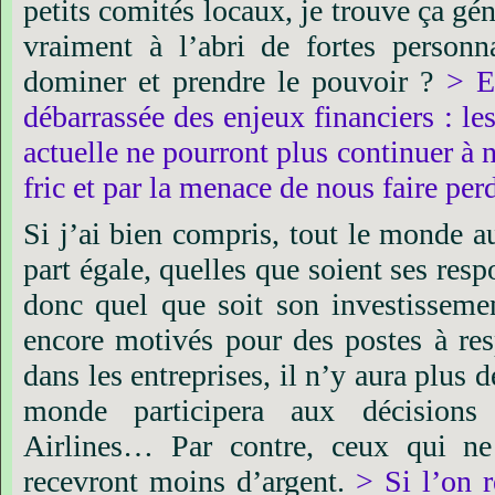
petits
comités
locaux,
je
trouve
ça
gén
vraiment
à
l’abri
de
fortes
personna
dominer
et
prendre
le
pouvoir
?
>
E
débarrassée
des
enjeux
financiers
:
le
actuelle
ne
pourront
plus
continuer
à
fric
et
par
la
menace
de
nous
faire
per
Si
j’ai
bien
compris,
tout
le
monde
a
part
égale,
quelles
que
soient
ses
resp
donc
quel
que
soit
son
investisseme
encore
motivés
pour
des
postes
à
re
dans
les
entreprises,
il
n’y
aura
plus
d
monde
participera
aux
décisions
Airlines…
Par
contre,
ceux
qui
ne
recevront
moins
d’argent.
>
Si
l’on
r