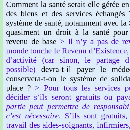
Comment
la
santé
serait-elle
gérée
en
des
biens
et
des
services
échangés
système
de
santé,
notamment
avec
la
quasiment
un
droit
à
la
santé
pour
revenu
de
base
>
Il
n’y
a
pas
de
re
monde
touche
le
Revenu
d’Existence,
d’activité
(car
sinon,
le
partage
d
possible)
devra-t-il
payer
le
méde
conservera-t-on
le
système
de
solida
place
?
>
Pour
tous
les
services
p
décider
s’ils
seront
gratuits
ou
paya
partie
peut
permettre
de
responsabi
c’est
nécessaire.
S’ils
sont
gratuits,
travail
des
aides-soignants,
infirmiers