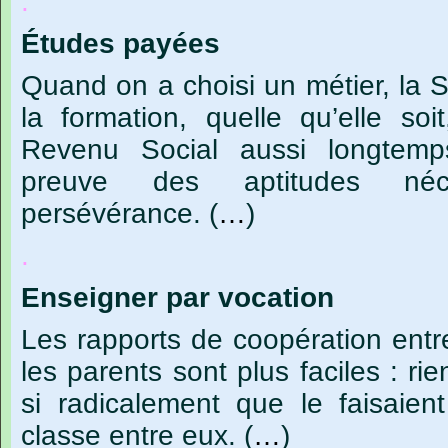
.
Études
payées
Quand
on
a
choisi
un
métier,
la
S
la
formation,
quelle
qu’elle
soit
Revenu
Social
aussi
longtemp
preuve
des
aptitudes
néc
persévérance.
(
…
)
.
Enseigner
par
vocation
Les
rapports
de
coopération
entr
les
parents
sont
plus
faciles :
rie
si
radicalement
que
le
faisaient
classe
entre
eux.
(
…
)