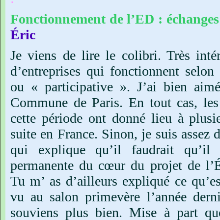
Fonctionnement
de
l’ED :
échanges
Éric
Je
viens
de
lire
le
colibri.
Très
inté
d’entreprises
qui
fonctionnent
selon
ou
« participative ».
J’ai
bien
aim
Commune
de
Paris.
En
tout
cas,
les
cette
période
ont
donné
lieu
à
plusi
suite
en
France.
Sinon,
je
suis
assez
d
qui
explique
qu’il
faudrait
qu’il
permanente
du
cœur
du
projet
de
l’
Tu
m’
as
d’ailleurs
expliqué
ce
qu’es
vu
au
salon
primevère
l’année
derni
souviens
plus
bien.
Mise
à
part
qu