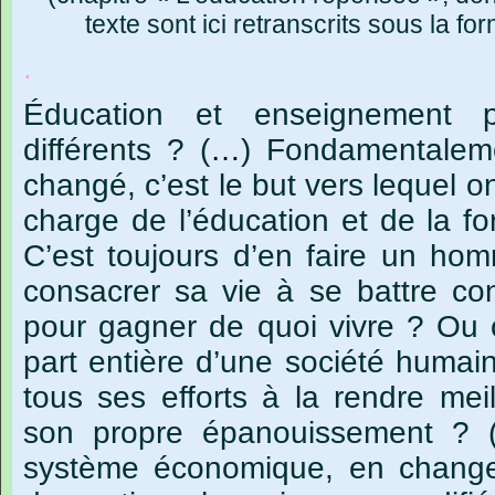
texte
sont
ici
retranscrits
sous
la
fo
.
Éducation
et
enseignement
différents ?
(
…
)
Fondamentalem
changé,
c’est
le
but
vers
lequel
o
charge
de
l’éducation
et
de
la
fo
C’est
toujours
d’en
faire
un
hom
consacrer
sa
vie
à
se
battre
co
pour
gagner
de
quoi
vivre
?
O
u
part
entière
d’une
société
humain
tous
ses
efforts
à
la
rendre
mei
son
propre
épanouissement ?
système
économique,
en
chang