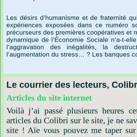
.
Les désirs d’humanisme et de fraternité qu
expériences exposées dans ce numéro so
précurseurs des premières coopératives et m
dynamique de l’Économie Sociale n’a-t-elle
l’aggravation des inégalités, la destruc
l’augmentation du stress… ? Les banques c
Le courrier des lecteurs, Colib
Articles
du
site
internet
Voilà
j’ai
passé
plusieurs
heures
ce
articles
du
Colibri
sur
le
site,
je
ne
sav
site
!
Aïe
vous
pouvez
me
taper
sur