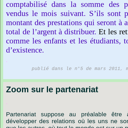
comptabilisé
dans
la
somme
des
p
vendus
le
mois
suivant.
S’ils
sont
p
montant
des
prestations
qui
seront
à
a
total
de
l’argent
à
distribuer.
Et
les
ret
comme
les
enfants
et
les
étudiants,
t
d’existence.
.
publié dans le n°5 de mars 2011, 
Zoom sur le partenariat
.
Partenariat
suppose
au
préalable
être
développer
des
relations
où
les
uns
ne
so
que
les
autres,
où
tout
le
monde
est
sur
un
p