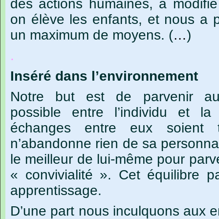
des
actions
humaines,
a
modifié
on
élève
les
enfants,
et
nous
a
un
maximum
de
moyens.
(
…
)
.
Inséré
dans
l’environnement
Notre
but
est
de
parvenir
a
possible
entre
l’individu
et
la
échanges
entre
eux
soient
n’abandonne
rien
de
sa
personnal
le
meilleur
de
lui-même
pour
parv
« convivialité ».
Cet
équilibre
p
apprentissage.
D’une
part
nous
inculquons
aux
e