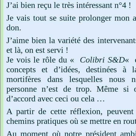
J’ai
bien
reçu
le
très
intéressant
n°4 !
Je
vais
tout
se
suite
prolonger
mon
don.
J’aime
bien
la
variété
des
intervenant
et
là,
on
est
servi
!
Je
vois
le
rôle
du
«
Colibri
S&D
«
concepts
et
d’idées,
destinées
à
l
mortifères
dans
lesquelles
nous
n
personne
n’est
de
trop.
Même
si
d’accord
avec
ceci
ou
cela
…
A
partir
de
cette
réflexion,
peuvent
chemins
pratiques
où
se
mettre
en
rou
Au
moment
où
notre
président
ambi