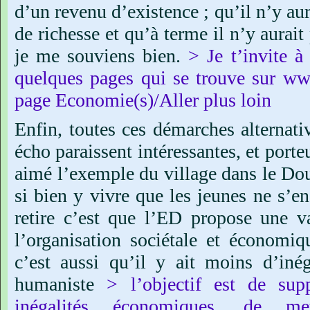
d’un
revenu
d’existence
;
qu’il
n’y
aur
de
richesse
et
qu’à
terme
il
n’y
aurait
je
me
souviens
bien.
>
Je
t’invite
à
quelques
pages
qui
se
trouve
sur
www
page
Economie(s)/Aller
plus
loin
Enfin,
toutes
ces
démarches
alternati
écho
paraissent
intéressantes,
et
porte
aimé
l’exemple
du
village
dans
le
Dou
si
bien
y
vivre
que
les
jeunes
ne
s’en
retire
c’est
que
l’ED
propose
une
v
l’organisation
sociétale
et
économiqu
c’est
aussi
qu’il
y
ait
moins
d’inég
humaniste
>
l’objectif
est
de
sup
inégalités
économiques,
de
me