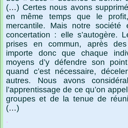
(
…
)
Certes
nous
avons
supprimé
en
même
temps
que
le
profit
mercantile.
Mais
notre
société
concertation :
elle
s’autogère.
L
prises
en
commun,
après
des
importe
donc
que
chaque
indi
moyens
d’y
défendre
son
point
quand
c’est
nécessaire,
déceler
autres.
Nous
avons
considéra
l’apprentissage
de
ce
qu’on
appel
groupes
et
de
la
tenue
de
réun
(
…
)
.