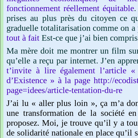
fonctionnement
réellement
équitable
.
prises
au
plus
près
du
citoyen
ce
q
graduelle
totalitarisation
comme
on
a
tout
à
fait
Est-ce
que
j’ai
bien
compris
Ma
mère
doit
me
montrer
un
film
su
qu’elle
a
reçu
par
internet.
J’en
appre
t’invite
à
lire
également
l’article
«
d’Existence »
à
la
page
http://ecodis
page=idees/article-tentation-du-re
J’ai
lu
« aller
plus
loin »,
ça
m’a
do
une
transformation
de
la
société
en
proposez.
Moi,
je
trouve
qu’il
y
a
tou
de
solidarité
nationale
en
place
qu’il
s