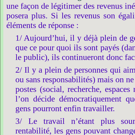
une
façon
de
légitimer
des
revenus
in
posera
plus.
Si
les
revenus
son
égali
éléments
de
réponse :
1/
Aujourd’hui,
il
y
déjà
plein
de
g
que
ce
pour
quoi
ils
sont
payés
(da
le
public),
ils
continueront
donc
fa
2/
Il
y
a
plein
de
personnes
qui
aim
ou
sans
responsabilités)
mais
on
ne
postes
(social,
recherche,
espaces
l’on
décide
démocratiquement
qu
gens
pourront
enfin
travailler.
3/
Le
travail
n’étant
plus
sou
rentabilité,
les
gens
pouvant
chang