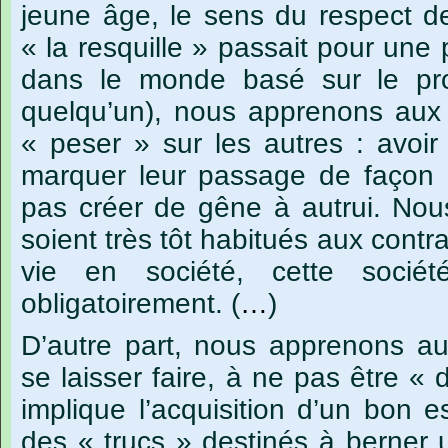
jeune
âge,
le
sens
du
respect
d
« la
resquille »
passait
pour
une
dans
le
monde
basé
sur
le
pro
quelqu’un),
nous
apprenons
aux
« peser »
sur
les
autres :
avoir
marquer
leur
passage
de
façon
pas
créer
de
gêne
à
autrui.
Nou
soient
très
tôt
habitués
aux
contra
vie
en
société,
cette
sociét
obligatoirement.
(
…
)
D’autre
part,
nous
apprenons
au
se
laisser
faire,
à
ne
pas
être
« 
implique
l’acquisition
d’un
bon
es
des
« trucs »
destinés
à
berner