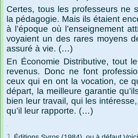
Certes,
tous
les
professeurs
ne
s
la
pédagogie.
Mais
ils
étaient
enc
à
l’époque
où
l’enseignement
att
voyaient
un
des
rares
moyens
d
assuré
à
vie.
(
…
)
En
Économie
Distributive
,
tout
le
revenus.
Donc
ne
font
professi
ceux
qui
en
ont
la
vocation,
ce
q
départ,
la
meilleure
garantie
qu’il
bien
leur
travail,
qui
les
intéresse
,
qu’il
leur
rapporte.
(
…
)
.
1
Éditions Syros (1984), ou à défaut Voici