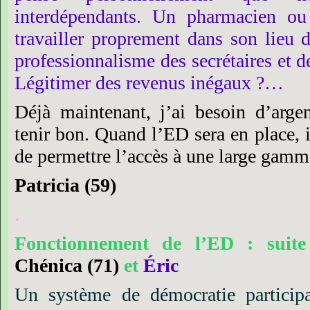
interdépendants.
Un
pharmacien
ou
travailler
proprement
dans
son
lieu
professionnalisme
des
secrétaires
et
d
Légitimer
des
revenus
inégaux ?…
Déjà
maintenant,
j’ai
besoin
d’arge
tenir
bon.
Quand
l’ED
sera
en
place,
de
permettre
l’accès
à
une
large
gamm
Patricia
(59)
.
Fonctionnement
de
l’ED :
suite
Chénica
(71)
et
Éric
Un
système
de
démocratie
particip