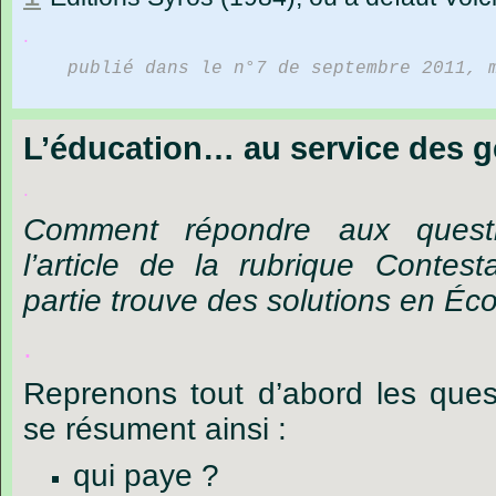
.
publié dans le n°7 de septembre 2011, 
L’éducation… au service des 
.
Comment
répondre
aux
quest
l’article
de
la
rubrique
Contest
partie
trouve
des
solutions
en
Éc
.
Reprenons tout d’abord les ques
se résument ainsi :
qui paye ?