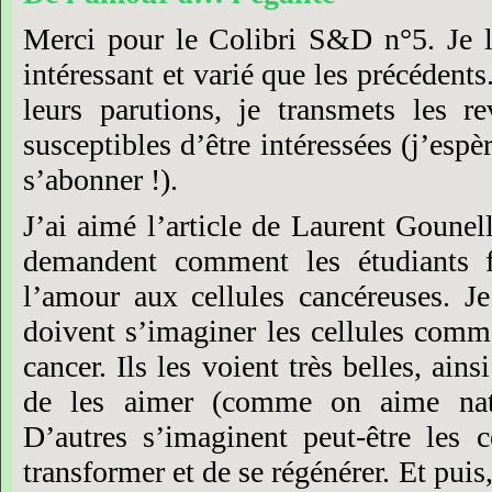
Merci
pour
le
Colibri
S&D
n°5.
Je
intéressant
et
varié
que
les
précédents
leurs
parutions,
je
transmets
les
re
susceptibles
d’être
intéressées
(j’espè
s’abonner
!).
J’ai
aimé
l’article
de
Laurent
Gounell
demandent
comment
les
étudiants
l’amour
aux
cellules
cancéreuses.
Je
doivent
s’imaginer
les
cellules
comm
cancer.
Ils
les
voient
très
belles,
ainsi
de
les
aimer
(comme
on
aime
na
D’autres
s’imaginent
peut-être
les
c
transformer
et
de
se
régénérer.
Et
puis