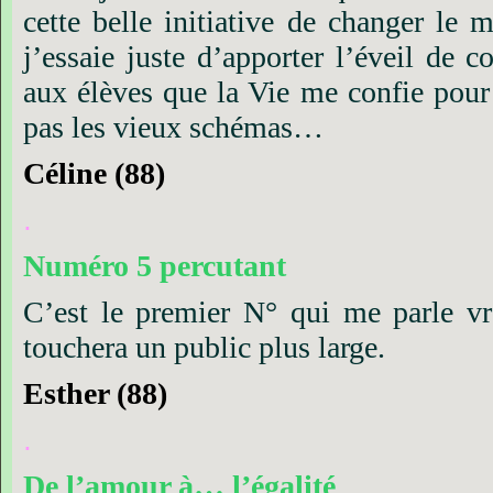
cette
belle
initiative
de
changer
le
m
j’essaie
juste
d’apporter
l’éveil
de
co
aux
élèves
que
la
Vie
me
confie
pour
pas
les
vieux
schémas…
Céline
(88)
.
Numéro
5
percutant
C’est le premier N° qui me parle vr
touchera un public plus large.
Esther
(88)
.
De
l’amour
à…
l’égalité