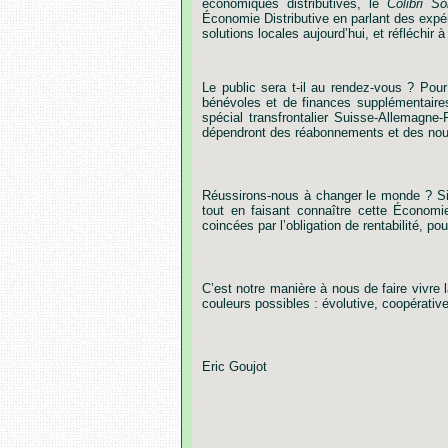
économiques
distributives,
le
Colibri
Sol
Économie
Distributive
en
parlant
des
expé
solutions
locales
aujourd’hui,
et
réfléchir
à
.
Le
public
sera
t-il
au
rendez-vous ?
Pour
bénévoles
et
de
finances
supplémentaire
spécial
transfrontalier
Suisse-Allemagne-
dépendront
des
réabonnements
et
des
no
.
Réussirons-nous
à
changer
le
monde ?
S
tout
en
faisant
connaître
cette
Économi
coincées
par
l’obligation
de
rentabilité,
pou
.
C’est
notre
manière
à
nous
de
faire
vivre
couleurs
possibles
:
évolutive,
coopérative
.
Eric
Goujot
.