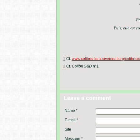
En
Puis,
elle
est
co
.
1
Cf.
www.colibris-lemouvement.org/colibris/c
2
Cf.
Colibri S&D
n°1
.
Leave a comment
Name *
E-mail *
Site
Message *