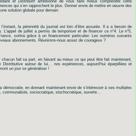
idaire
et
Distributif
ambitionne
de
vous
faire
mieux
comprendre
cette
riences
qui
s’en
rapprochent
le
plus.
Donner
envie
de
mettre
en
oeuvre
des
une
solution
globale
pour
demain.
l’instant,
la
pérennité
du
journal
est
loin
d’être
assurée.
Il
a
a
besoin
de
s.
L’appel
de
juillet
a
permis
de
temporiser
et
de
financer
ce
n°4.
Le
n°5,
France,
sortira
grâce
à
un
financement
particulier.
Les
numéros
suivants
uveaux
abonnements.
Réunirons-nous
assez
de
courageux ?
i
chacun
fait
sa
part,
en
faisant
au
mieux
ce
qui
peut
être
fait
maintenant,
e
Distributive
autour
de
lui…
nos
expériences,
aujourd’hui
éparpillées
et
rront
un
jour
se
généraliser !
la
démocratie,
en
donnant
maintenant
envie
de
s’intéresser
à
ses
multiples
,
communaliste,
sociocratique,
stochocratique,
ouverte…