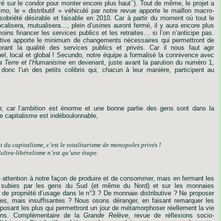
yé
sur
le
condor
pour
monter
encore
plus
haut
).
Tout
de
même,
le
projet
a
imo
,
le
« distributif »
véhiculé
par
notre
revue
apporte
le
maillon
macro-
sobriété
désirable
et
faisable
en
2010.
Car
à
partir
du
moment
où
tout
le
ocalisera,
mutualisera…,
plein
d’usines
auront
fermé,
il
y
aura
encore
plus
oins
financer
les
services
publics
et
les
retraites…
si
l’on
n’anticipe
pas.
tive
apporte
le
minimum
de
changements
nécessaires
qui
permettront
de
orant
la
qualité
des
services
publics
et
privés.
Car
il
nous
faut
agir
el,
local
et
global !
Secundo,
notre
équipe
a
formalisé
la
connivence
avec
a
Terre
et
l’Humanisme
en
devenant,
juste
avant
la
parution
du
numéro
1,
donc
l’un
des
petits
colibris
qui,
chacun
à
leur
manière,
participent
au
r,
car
l’ambition
est
énorme
et
une
bonne
partie
des
gens
sont
dans
la
le
capitalisme
est
indéboulonnable,
t
du
capitalisme,
c’est
le
totalitarisme
de
monopoles
privés !
’ultra-libéralisme
n’est
qu’une
étape.
e
attention
à
notre
façon
de
produire
et
de
consommer,
mais
en
fermant
les
subies
par
les
gens
du
Sud
(et
même
du
Nord)
et
sur
les
monnaies
de
propriété
d’usage
dans
le
n°3 ?
De
monnaie
distributive
?
Ne
proposer
es,
mais
insuffisantes ?
Nous
osons
déranger,
en
faisant
remarquer
les
oposant
les
plus
qui
permettront
un
jour
de
métamorphoser
réellement
la
vie
ns.
Complémentaire
de
la
Grande
Relève
,
revue
de
réflexions
socio-