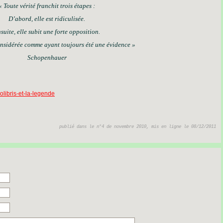
«
Toute
vérité
franchit
trois
étapes
:
D
’
abord,
elle
est
ridiculisée.
suite,
elle
subit
une
forte
opposition.
nsidérée
comme
ayant
toujours
été
une
évidence
»
Schopenhauer
olibris-et-la-legende
publié dans le n°4 de novembre 2010, mis en ligne le 08/12/2011