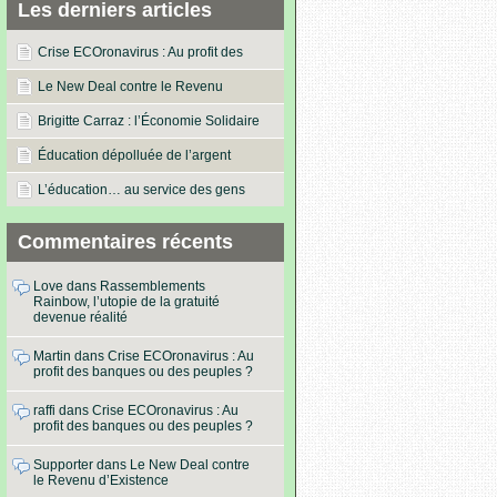
Les derniers articles
Crise ECOronavirus : Au profit des
banques ou des peuples ?
Le New Deal contre le Revenu
d’Existence
Brigitte Carraz : l’Économie Solidaire
dans les actes !
Éducation dépolluée de l’argent
L’éducation… au service des gens
Commentaires récents
Love
dans
Rassemblements
Rainbow, l’utopie de la gratuité
devenue réalité
Martin
dans
Crise ECOronavirus : Au
profit des banques ou des peuples ?
raffi
dans
Crise ECOronavirus : Au
profit des banques ou des peuples ?
Supporter
dans
Le New Deal contre
le Revenu d’Existence