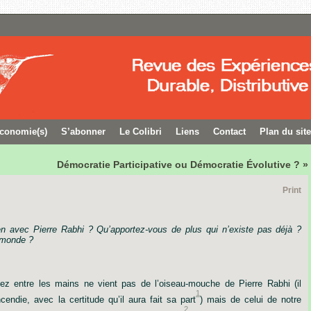
conomie(s)
S’abonner
Le Colibri
Liens
Contact
Plan du site
Démocratie Participative ou Démocratie Évolutive ? »
Print
en
avec
Pierre
Rabhi ?
Qu’apportez-vous
de
plus
qui
n’existe
pas
déjà ?
monde ?
ez
entre
les
mains
ne
vient
pas
de
l’oiseau-mouche
de
Pierre
Rabhi
(il
1
incendie,
avec
la
certitude
qu’il
aura
fait
sa
part
)
mais
de
celui
de
notre
2