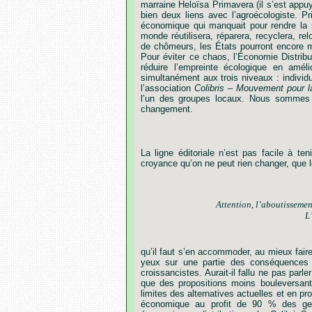
marraine
Heloïsa
Primavera
(il
s’est
appu
bien
deux
liens
avec
l’agroécologiste.
Pr
économique
qui
manquait
pour
rendre
la
monde
réutilisera,
réparera,
recyclera,
rel
de
chômeurs,
les
États
pourront
encore
m
Pour
éviter
ce
chaos,
l’Économie
Distribu
réduire
l’empreinte
écologique
en
améli
simultanément
aux
trois
niveaux :
individu
l’association
Colibris
–
Mouvement
pour
l
l’
un
des
groupes
locaux.
Nous
sommes
changement.
.
La
ligne
éditoriale
n’est
pas
facile
à
teni
croyance
qu’on
ne
peut
rien
changer,
que
Attention,
l’aboutissemen
L
qu’il
faut
s’en
accommoder,
au
mieux
fair
yeux
sur
une
partie
des
conséquences
croissancistes.
Aurait-il
fallu
ne
pas
parler
que
des
propositions
moins
bouleversant
limites
des
alternatives
actuelles
et
en
pr
économique
au
profit
de
90
%
des
ge