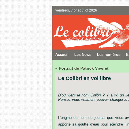
vendredi, 7 of août of 2026
Accueil
Les News
Les numéros
E
« Portrait de Patrick Viveret
Le Colibri en vol libre
.
D’où
vient
le
nom
Colibri ?
Y
a
t-il
un
li
Pensez-vous
vraiment
pouvoir
changer
le
.
L’origine
du
nom
du
journal
que
vous
av
apporte
sa
goutte
d’eau
pour
éteindre
l’