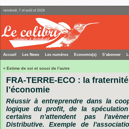
vendredi, 7 of août of 2026
Accueil
Les News
Les numéros
Economie(s)
S’abonner
L
« Estime de soi et souci de l’autre
FRA-TERRE-ECO : la fraternit
l’économie
Réussir
à
entreprendre
dans
la
coop
logique
du
profit,
de
la
spéculation
certains
n’attendent
pas
l’avène
Distributive.
Exemple
de
l’associati