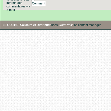
informé des
Comment
commentaires via
e-mail
LE COLIBRI Solidaire et Distributif
uses
WordPress
as content manager.