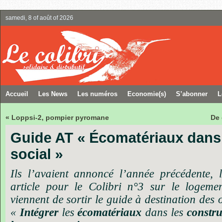
samedi, 8 of août of 2026
Accueil
Les News
Les numéros
Economie(s)
S’abonner
L
« Loppsi-2, pompier pyromane
De 
Guide AT « Écomatériaux dans
social »
Ils l’avaient annoncé l’année précédente, l
article pour le Colibri n°3 sur le logem
viennent de sortir le guide à destination des
«
Intégrer
les
écomatériaux
dans les
constru