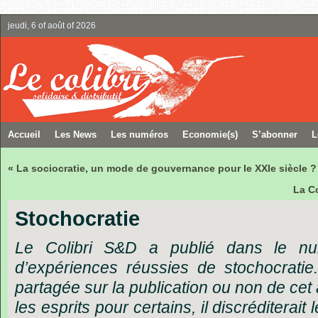
jeudi, 6 of août of 2026
Accueil
Les News
Les numéros
Economie(s)
S’abonner
L
« La sociocratie, un mode de gouvernance pour le XXIe siècle ?
La C
Stochocratie
Le Colibri S&D a publié dans le n
d’expériences réussies de stochocratie.
partagée sur la publication ou non de cet art
les esprits pour certains, il discréditerait 