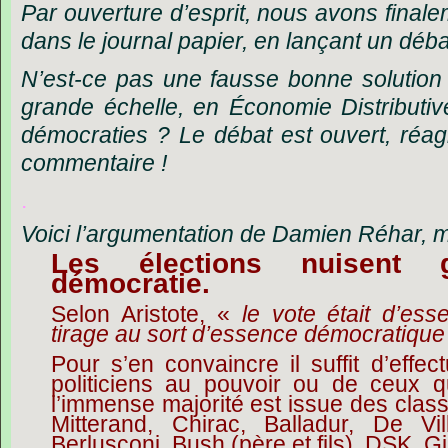
Par ouverture d’esprit, nous avons finale
dans le journal papier, en lançant un débat 
N’est-ce pas une fausse bonne solutio
grande échelle, en Économie Distributi
démocraties ? Le débat est ouvert, réa
commentaire !
.
Voici l’argumentation de Damien Réhar, mil
Les élections nuisent
démocratie.
Selon Aristote, «
le vote était d’ess
tirage au sort d’essence démocratique
Pour s’en convaincre il suffit d’effe
politiciens au pouvoir ou de ceux qu
l’immense majorité est issue des clas
Mitterand, Chirac, Balladur, De Vill
Berlusconi, Bush (père et fils), DSK, 