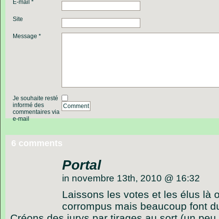
E-mail *
Site
Message *
Je souhaite resté
informé des
Comment
commentaires via
e-mail
6 comments
Portal
in novembre 13th, 2010 @ 16:32
Laissons les votes et les élus là o
corrompus mais beaucoup font du 
Créons des jurys par tirages au sort (un pe