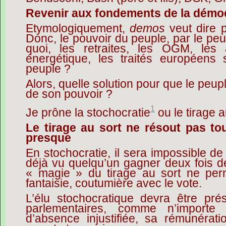
Revenir aux fondements de la démoc
Etymologiquement,
demos
veut dire 
Donc, le pouvoir du peuple, par le peu
quoi, les retraites, les OGM, les a
énergétique, les traités européens s
peuple ?
Alors, quelle solution pour que le peup
de son pouvoir ?
1
Je prône la stochocratie
ou le tirage a
Le tirage au sort ne résout pas to
presque
En stochocratie, il sera impossible d
déjà vu quelqu’un gagner deux fois de
« magie » du tirage au sort ne per
fantaisie, coutumière avec le vote.
L’élu stochocratique devra être pr
parlementaires, comme n’importe
d’absence injustifiée, sa rémunéra