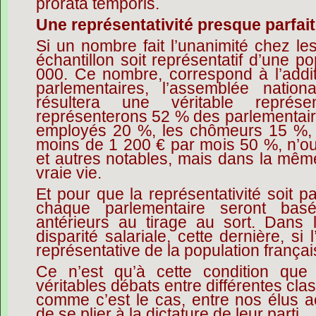
prorata temporis.
Une représentativité presque parfai
Si un nombre fait l’unanimité chez les
échantillon soit représentatif d’une po
000. Ce nombre, correspond à l’add
parlementaires, l’assemblée nation
résultera une véritable représe
représenterons 52 % des parlementaire
employés 20 %, les chômeurs 15 %, l
moins de 1 200 € par mois 50 %, n’ou
et autres notables, mais dans la mêm
vraie vie.
Et pour que la représentativité soit pa
chaque parlementaire seront basé
antérieurs au tirage au sort. Dans l
disparité salariale, cette dernière, s
représentative de la population français
Ce n’est qu’à cette condition que 
véritables débats entre différentes cla
comme c’est le cas, entre nos élus ac
de se plier à la dictature de leur parti.