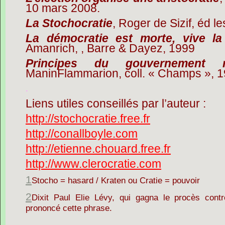
10 mars 2008.
La Stochocratie
, Roger de Sizif, éd le
La démocratie est morte, vive la
Amanrich, , Barre & Dayez, 1999
Principes du gouvernement rep
ManinFlammarion, coll. « Champs », 
.
Liens utiles conseillés par l’auteur :
http://stochocratie.free.fr
http://conallboyle.com
http://etienne.chouard.free.fr
http://www.clerocratie.com
1
Stocho = hasard / Kraten ou Cratie = pouvoir
2
Dixit Paul Elie Lévy, qui gagna le procès cont
prononcé cette phrase.
.