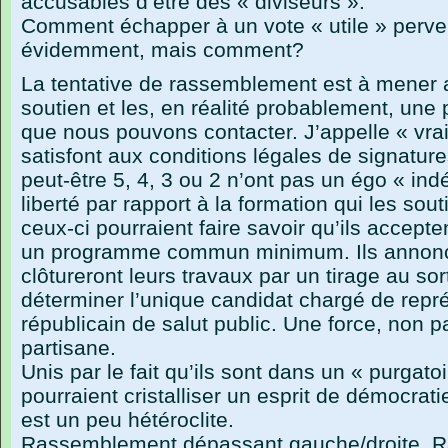
accusables d’être des « diviseurs ».
Comment échapper à un vote « utile » perve
évidemment, mais comment?
La tentative de rassemblement est à mener 
soutien et les, en réalité probablement, une 
que nous pouvons contacter. J’appelle « vra
satisfont aux conditions légales de signature
peut-être 5, 4, 3 ou 2 n’ont pas un égo « ind
liberté par rapport à la formation qui les sou
ceux-ci pourraient faire savoir qu’ils accept
un programme commun minimum. Ils annoncer
clôtureront leurs travaux par un tirage au so
déterminer l’unique candidat chargé de repré
républicain de salut public. Une force, non pa
partisane.
Unis par le fait qu’ils sont dans un « purgato
pourraient cristalliser un esprit de démocrat
est un peu hétéroclite.
Rassemblement dépassant gauche/droite. 