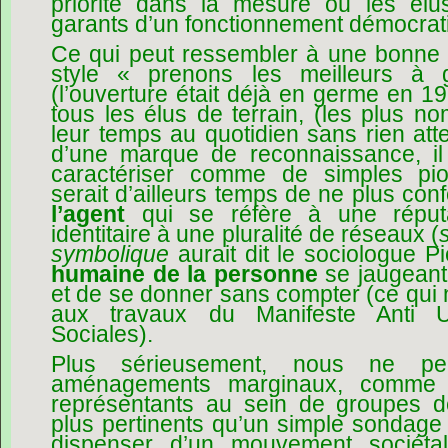
priorité dans la mesure où les élus
garants d’un fonctionnement démocrat
Ce qui peut ressembler à une bonne 
style « prenons les meilleurs à 
(l’ouverture était déjà en germe en 19
tous les élus de terrain, (les plus n
leur temps au quotidien sans rien att
d’une marque de reconnaissance, il
caractériser comme de simples pion
serait d’ailleurs temps de ne plus co
l’agent
qui se réfère à une réputa
identitaire à une pluralité de réseaux (
symbolique
aurait dit le sociologue P
humaine de la personne
se jaugeant
et de se donner sans compter (ce qu
aux travaux du Manifeste Anti Ut
Sociales).
Plus sérieusement, nous ne p
aménagements marginaux, comme l
représentants au sein de groupes d
plus pertinents qu’un simple sondage 
dispenser d’un mouvement sociétal