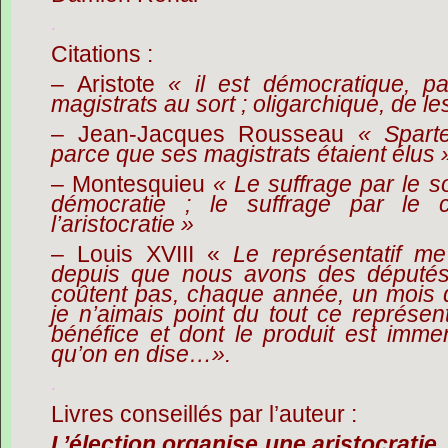
.
Citations :
– Aristote
« il est démocratique, pa
magistrats au sort ; oligarchique, de les
– Jean-Jacques Rousseau
« Sparte
parce que ses magistrats étaient élus 
– Montesquieu
« Le suffrage par le so
démocratie ; le suffrage par le 
l’aristocratie »
– Louis XVIII «
Le représentatif me
depuis que nous avons des député
coûtent pas, chaque année, un moi
je n’aimais point du tout ce représenta
bénéfice et dont le produit est imme
qu’on en dise…».
.
Livres conseillés par l’auteur :
L’élection organise une aristocratie
,