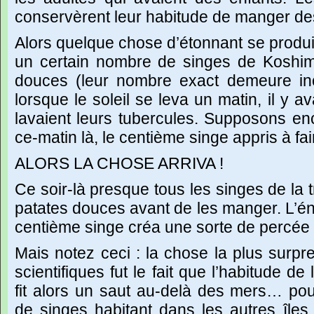
conservèrent
leur
habitude
de
manger
de
Alors
quelque
chose
d’étonnant
se
produi
un
certain
nombre
de
singes
de
Koshi
douces
(leur
nombre
exact
demeure
i
lorsque
le
soleil
se
leva
un
matin,
il
y
av
lavaient
leurs
tubercules.
Supposons
en
ce-matin
là,
le
centième
singe
appris
à
fai
ALORS
LA
CHOSE
ARRIVA
!
Ce
soir-là
presque
tous
les
singes
de
la
patates
douces
avant
de
les
manger.
L’é
centième
singe
créa
une
sorte
de
percée
Mais
notez
ceci
:
la
chose
la
plus
surpr
scientifiques
fut
le
fait
que
l’habitude
de
fit
alors
un
saut
au-delà
des
mers…
pou
de
singes
habitant
dans
les
autres
îles