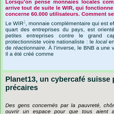
Lorsqu’on pense monnaies locales comp
arrive tout de suite le WIR, qui fonctionn
concerne 60.000 utilisateurs. Comment se
1
Le
WIR
,
monnaie
complémentaire
qui
est
e
quart
des
entreprises
du
pays,
est
orient
petites
entreprises
contre
le
grand
cap
protectionniste
voire
nationaliste :
le
local
e
de
réactionnaire
.
À
l’inverse,
le
BNB
a
une
Il
a
été
créé
comme
Planet13, un cybercafé suisse 
précaires
.
Des gens concernés par la pauvreté, chôm
ouvrir un espace pour que tous aient a