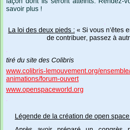
façon
dont
ils
seront
atteints.
Rendez-v
savoir
plus
!
.
La
loi
des
deux
pieds :
« Si
vous
n’êtes
e
de
contribuer,
passez
à
aut
.
tiré
du
site
des
Colibris
www.colibris-lemouvement.org/ensemble
animations/forum-ouvert
www.openspaceworld.org
.
Légende
de
la
création
de
open
space
Après
avoir
préparé
un
congrès