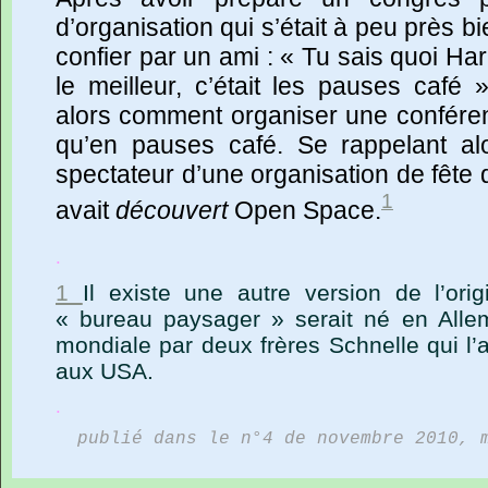
d’organisation
qui
s’était
à
peu
près
bi
confier
par
un
ami :
« Tu
sais
quoi
Har
le
meilleur,
c’était
les
pauses
café »
alors
comment
organiser
une
confére
qu’en
pauses
café.
Se
rappelant
al
spectateur
d’une
organisation
de
fête
1
avait
découvert
Open
Space.
.
1
Il existe une autre version de l’ori
« bureau paysager » serait né en Alle
mondiale par deux frères Schnelle qui l’
aux USA.
.
publié dans le n°4 de novembre 2010, 