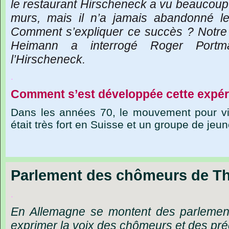
le
restaurant
Hirscheneck
a
vu
beaucoup
murs,
mais
il
n’a
jamais
abandonné
l
Comment
s’expliquer
ce
succès
?
Notre
Heimann
a
interrogé
Roger
Portm
l’Hirscheneck.
.
Comment s’est développée cette expér
Dans les années 70, le mouvement pour vivr
était très fort en Suisse et un groupe de jeu
Parlement des chômeurs de T
.
En Allemagne se montent des parlements
exprimer la voix des chômeurs et des pré