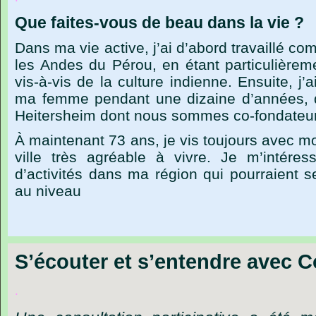
Que
faites-vous
de
beau
dans
la
vie ?
Dans
ma
vie
active,
j’ai
d’abord
travaillé
co
les
Andes
du
Pérou,
en
étant
particulièrem
vis-à-vis
de
la
culture
indienne.
Ensuite,
j’a
ma
femme
pendant
une
dizaine
d’années,
Heitersheim
dont
nous
sommes
co-fondateu
À
maintenant
73
ans,
je
vis
toujours
avec
m
ville
très
agréable
à
vivre.
Je
m’intéres
d’activités
dans
ma
région
qui
pourraient
s
au
niveau
S’écouter et s’entendre avec C
.