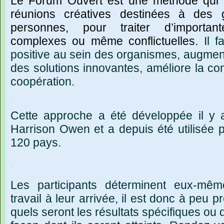
Le
Forum
Ouvert
est
une
méthode
qui
réunions
créatives
destinées
à
des
personnes,
pour
traiter
d
’
important
complexes
ou
même
conflictuelles.
Il
f
positive
au
sein
des
organismes,
augmen
des
solutions
innovantes,
améliore
la
co
coopération.
.
Cette
approche
a
été
développée
il
y
Harrison
Owen
et
a
depuis
été
utilisée
p
120
pays.
.
Les
participants
déterminent
eux-mêm
travail
à
leur
arrivée,
il
est
donc
à
peu
pr
quels
seront
les
résultats
spécifiques
ou