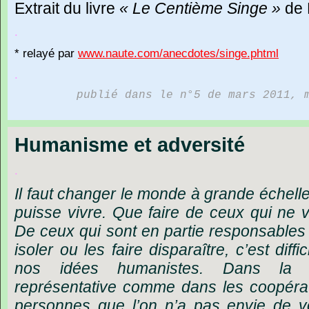
Extrait
du
livre
« Le
Centième
Singe »
de
.
*
relayé
par
www.naute.com/anecdotes/singe.phtml
.
publié dans le n°5 de mars 2011, 
Humanisme et adversité
.
Il faut changer le monde à grande échell
puisse vivre. Que faire de ceux qui ne 
De ceux qui sont en partie responsables 
isoler ou les faire disparaître, c’est dif
nos idées humanistes. Dans la d
représentative comme dans les coopérati
personnes que l’on n’a pas envie de 