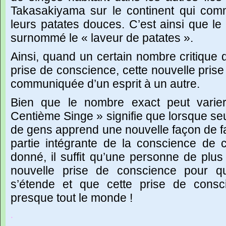
Takasakiyama
sur
le
continent
qui
com
leurs
patates
douces.
C’est
ainsi
que
le
surnommé
le
« laveur
de
patates ».
Ainsi,
quand
un
certain
nombre
critique
prise
de
conscience,
cette
nouvelle
prise
communiquée
d’un
esprit
à
un
autre.
Bien
que
le
nombre
exact
peut
varier
Centième
Singe »
signifie
que
lorsque
se
de
gens
apprend
une
nouvelle
façon
de
f
partie
intégrante
de
la
conscience
de
donné,
il
suffit
qu’une
personne
de
plus
nouvelle
prise
de
conscience
pour
q
s’étende
et
que
cette
prise
de
consc
presque
tout
le
monde
!
.