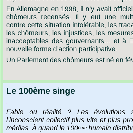
En Allemagne en 1998, il n’y avait officie
chômeurs recensés. Il y eut une multi
contre cette situation intolérable, les tr
les chômeurs, les injustices, les mesure
inacceptables des gouvernants… et à Er
nouvelle forme d’action participative.
Un
Parlement
des
chômeurs
est
né
en
fé
Le 100ème singe
.
Fable
ou
réalité ?
Les
évolutions
l’inconscient
collectif
plus
vite
et
plus
pr
médias.
À
quand
le
100
humain
distrib
ème