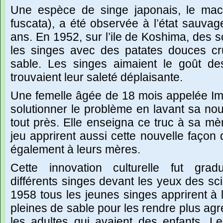
Une
espèce
de
singe
japonais,
le
mac
fuscata),
a
été
observée
à
l’état
sauvag
ans.
En
1952,
sur
l’ile
de
Koshima,
des
s
les
singes
avec
des
patates
douces
c
sable.
Les
singes
aimaient
le
goût
de
trouvaient
leur
saleté
déplaisante.
Une
femelle
âgée
de
18
mois
appelée
I
solutionner
le
problème
en
lavant
sa
nou
tout
près.
Elle
enseigna
ce
truc
à
sa
mèr
jeu
apprirent
aussi
cette
nouvelle
façon
également
à
leurs
mères.
Cette
innovation
culturelle
fut
gradu
différents
singes
devant
les
yeux
des
sci
1958
tous
les
jeunes
singes
apprirent
à
pleines
de
sable
pour
les
rendre
plus
agr
les
adultes
qui
avaient
des
enfants.
Le