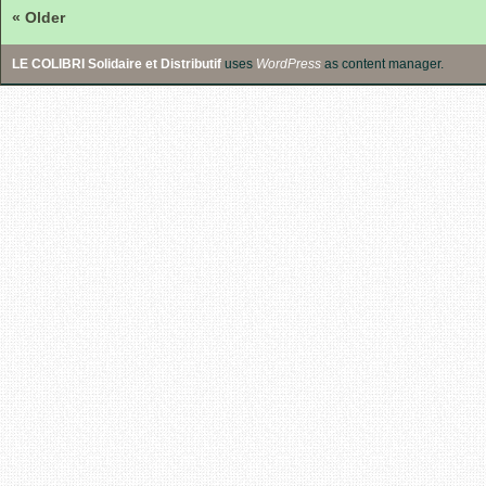
« Older
LE COLIBRI Solidaire et Distributif
uses
WordPress
as content manager.