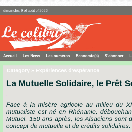
dimanche, 9 of août of 2026
Accueil
Les News
Les numéros
Economie(s)
S’abonner
L
Category » Expériences d’espérance
La Mutuelle Solidaire, le Prêt S
.
Face
à
la
misère
agricole
au
milieu
du
X
mutualiste
est
né
en
Rhénanie,
débouchan
Mutuel.
150
ans
après,
les
Alsaciens
sont
concept
de
mutuelle
et
de
crédits
solidaires.