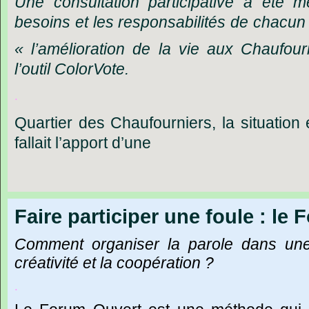
Une
consultation
participative
a
été
m
besoins
et
les
responsabilités
de
chacun
« l
’
amélioration
de
la
vie
aux
Chaufour
l’outil
ColorVote.
.
Quartier
des
Chaufourniers,
la
situation
fallait
l
’
apport
d
’
une
Faire participer une foule : le
Comment
organiser
la
parole
dans
un
créativité
et
la
coopération
?
.